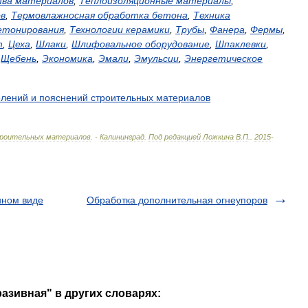
тва
материалов
,
Теплоизоляционные
материалы
,
в
,
Термовлажносная
обработка
бетона
,
Техника
етонирования
,
Технологии
керамики
,
Трубы
,
Фанера
,
Фермы
,
т
,
Цеха
,
Шлаки
,
Шлифовальное
оборудование
,
Шпаклевки
,
,
Щебень
,
Экономика
,
Эмали
,
Эмульсии
,
Энергетическое
елений
и
пояснений
строительных
материалов
роительных
материалов
. -
Калининград
.
Под
редакцией
Ложкина
В
.
П
.
.
2015
-
нном виде
Обработка дополнительная огнеупоров
азивная" в других словарях: