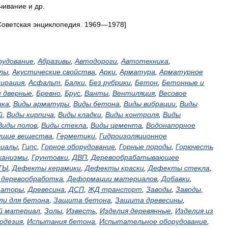
чивание
и
др
.
Советская
энциклопедия
.
1969
—
1978
]
рудование
,
Абразивы
,
Автодороги
,
Автотехника
,
лы
,
Акустические
свойства
,
Арки
,
Арматура
,
Арматурное
пирация
,
Асфальт
,
Балки
,
Без
рубрики
,
Бетон
,
Бетонные
и
и
дверные
,
Бревно
,
Брус
,
Ванты
,
Вентиляция
,
Весовое
ика
,
Виды
арматуры
,
Виды
бетона
,
Виды
вибрации
,
Виды
й
,
Виды
кирпича
,
Виды
кладки
,
Виды
контроля
,
Виды
Виды
полов
,
Виды
стекла
,
Виды
цемента
,
Водонапорное
ущие
вещества
,
Герметики
,
Гидроизоляционное
иалы
,
Гипс
,
Горное
оборудование
,
Горные
породы
,
Горючесть
ханизмы
,
Грунтовки
,
ДВП
,
Деревообрабатывающее
ТЫ
,
Дефекты
керамики
,
Дефекты
краски
,
Дефекты
стекла
,
,
деревообработка
,
Деформации
материалов
,
Добавки
,
заторы
,
Древесина
,
ДСП
,
ЖД
транспорт
,
Заводы
,
Заводы
,
ли
для
бетона
,
Защита
бетона
,
Защита
древесины
,
й
материал
,
Золы
,
Известь
,
Изделия
деревянные
,
Изделия
из
одезия
,
Испытания
бетона
,
Испытательное
оборудование
,