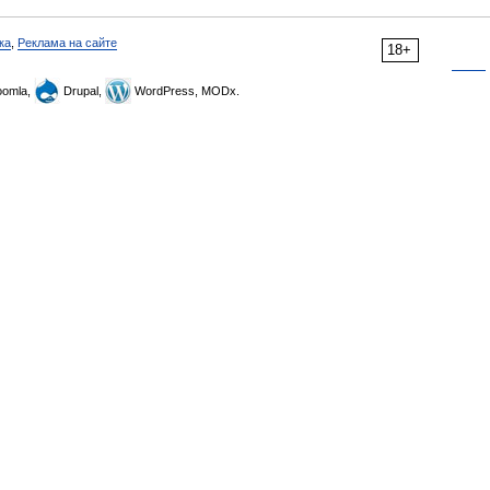
ка
,
Реклама на сайте
18+
omla,
Drupal,
WordPress, MODx.