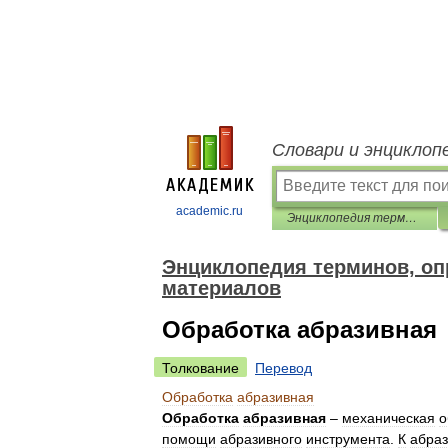
Словари и энциклоп
academic.ru
Энциклопедия терминов, определений и пояснений строительных материалов
Энциклопедия терминов, оп
материалов
Обработка абразивная
Толкование
Перевод
Обработка
абразивная
Обработка
абразивная
–
механическая
о
помощи
абразивного
инструмента
.
К
абра