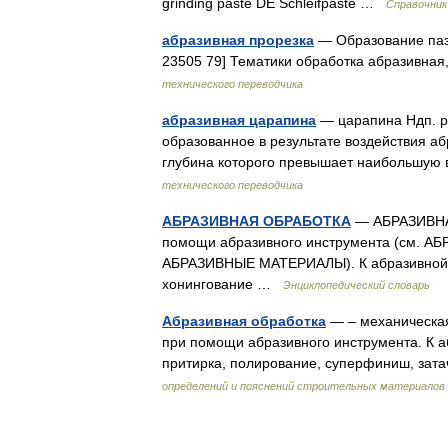
grinding paste DE Schleifpaste …
Справочник
абразивная прорезка
— Образование паза
23505 79] Тематики обработка абразивная,
технического переводчика
абразивная царапина
— царапина Ндп. ри
образованное в результате воздействия аб
глубина которого превышает наибольшую
технического переводчика
АБРАЗИВНАЯ ОБРАБОТКА
— АБРАЗИВНАЯ
помощи абразивного инструмента (см. А
АБРАЗИВНЫЕ МАТЕРИАЛЫ). К абразивной 
хонингование …
Энциклопедический словарь
Абразивная обработка
— – механическая
при помощи абразивного инструмента. К а
притирка, полирование, суперфиниш, зат
определений и пояснений строительных материалов