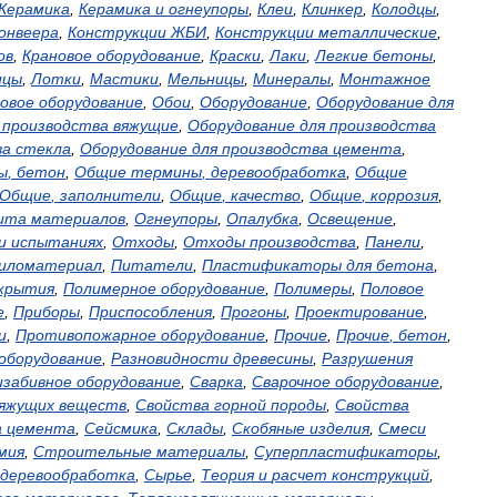
Керамика
,
Керамика
и
огнеупоры
,
Клеи
,
Клинкер
,
Колодцы
,
онвеера
,
Конструкции
ЖБИ
,
Конструкции
металлические
,
ов
,
Крановое
оборудование
,
Краски
,
Лаки
,
Легкие
бетоны
,
ицы
,
Лотки
,
Мастики
,
Мельницы
,
Минералы
,
Монтажное
овое
оборудование
,
Обои
,
Оборудование
,
Оборудование
для
производства
вяжущие
,
Оборудование
для
производства
ва
стекла
,
Оборудование
для
производства
цемента
,
ы
,
бетон
,
Общие
термины
,
деревообработка
,
Общие
Общие
,
заполнители
,
Общие
,
качество
,
Общие
,
коррозия
,
ита
материалов
,
Огнеупоры
,
Опалубка
,
Освещение
,
и
испытаниях
,
Отходы
,
Отходы
производства
,
Панели
,
иломатериал
,
Питатели
,
Пластификаторы
для
бетона
,
крытия
,
Полимерное
оборудование
,
Полимеры
,
Половое
е
,
Приборы
,
Приспособления
,
Прогоны
,
Проектирование
,
и
,
Противопожарное
оборудование
,
Прочие
,
Прочие
,
бетон
,
оборудование
,
Разновидности
древесины
,
Разрушения
изабивное
оборудование
,
Сварка
,
Сварочное
оборудование
,
яжущих
веществ
,
Свойства
горной
породы
,
Свойства
а
цемента
,
Сейсмика
,
Склады
,
Скобяные
изделия
,
Смеси
мия
,
Строительные
материалы
,
Суперпластификаторы
,
деревообработка
,
Сырье
,
Теория
и
расчет
конструкций
,