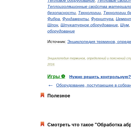
Тепловое
оборудование
,
Тепловые
свойс
Теплоизоляционные
свойства
материало
безопасности
,
Технологии
,
Технологии
б
Фибра
,
Фундаменты
,
Фурнитура
,
Цемен
Шпон
,
Штукатурное
оборудование
,
Шум
оборудование
Источник:
Энциклопедия
терминов
,
опред
Энциклопедия
терминов
,
определений
и
пояснений
ст
2016
.
Игры ⚽
Нужно решить контрольную?
Оборудование, поступающее в собра
Полезное
Смотреть что такое "Обработка абр