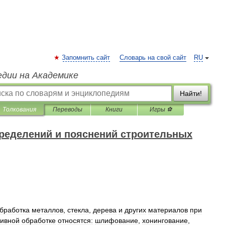
Запомнить сайт
Словарь на свой сайт
RU
едии на Академике
Найти!
Толкования
Переводы
Книги
Игры ⚽
ределений и пояснений строительных
бработка
металлов
,
стекла
,
дерева
и
других
материалов
при
зивной
обработке
относятся:
шлифование
,
хонингование
,