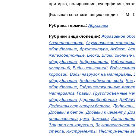
притирка
,
полирование
,
суперфиниш
,
зата
[
Большая
советская
энциклопедия
. —
М
.
:
Рубрика
термина:
Абразивы
Рубрики
энциклопедии:
Абразивное
обо
Автотранспорт
,
Акустические
материа
оборудование
,
Архитектура
,
Асбест
,
Ас
железобетонные
,
Блоки
,
Блоки
оконные
оборудование
,
Виброзащита
,
Вибротехн
испарений
,
Виды
испытаний
,
Виды
камне
коррозии
,
Виды
нагрузок
на
материалы
,
оборудование
,
Водоснабжение
,
вода
,
Вяж
оборудование
,
Гидроизоляционные
матер
материалов
,
Гравий
,
Грузоподъемные
ме
оборудование
,
Деревообработка
,
ДЕФЕК
Дефекты
структуры
бетона
,
Дефекты
Добавки
в
бетон
,
Добавки
к
цементу
,
До
производства
,
цеха
,
Замазки
,
Заполните
Защита
от
коррозии
,
Звукопоглащающи
стекла
,
Инструменты
,
Инструменты
ге