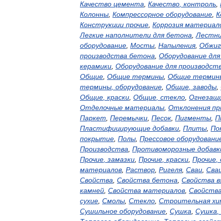
Качество
цемента
,
Качество
,
контроль
,
Колонны
,
Компрессорное
оборудование
,
К
Конструкции
прочие
,
Коррозия
материал
Легкие
наполнители
для
бетона
,
Лестн
оборудование
,
Мосты
,
Напыления
,
Обжиг
производства
бетона
,
Оборудование
для
керамики
,
Оборудование
для
производст
Общие
,
Общие
термины
,
Общие
термин
термины
,
оборудование
,
Общие
,
заводы
,
Общие
,
краски
,
Общие
,
стекло
,
Огнезащ
Отделочные
материалы
,
Отклонения
пр
Паркет
,
Перемычки
,
Песок
,
Пигменты
,
П
Пластифицирующие
добавки
,
Плиты
,
По
покрытие
,
Полы
,
Прессовое
оборудовани
Производства
,
Противоморозные
добавк
Прочие
,
замазки
,
Прочие
,
краски
,
Прочие
,
материалов
,
Раствор
,
Ригеля
,
Сваи
,
Сва
Свойства
,
Свойства
бетона
,
Свойства
в
камней
,
Свойства
материалов
,
Свойств
сухие
,
Смолы
,
Стекло
,
Строительная
хи
Сушильное
оборудование
,
Сушка
,
Сушка
,