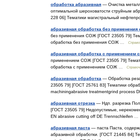
обработка абразивная
— Очистка металл
оптимальной шероховатости струйным абр
228 06] Тематики магистральный нефтеп
абразивная обработка без применения
без применения СОЖ [ГОСТ 23505 79] Тем
обработка без применения СОЖ …
Справо
абразивная обработка с применением
применением СОЖ [ГОСТ 23505 79] Темат
обработка с применением СОЖ …
Справоч
абразивная обработка
— Обработка реза
23505 79] [ГОСТ 25761 83] Тематики обра
machiningabrasive treatmentgrind process 
абразивная отрезка
— Ндп. разрезка Пол
[ГОСТ 23505 79] Недопустимые, нерекоме
EN abrasive cutting off DE Trennschleifen
абразивная паста
— паста Паста, содер
абразивной обработки. [ГОСТ 21445 84] Т